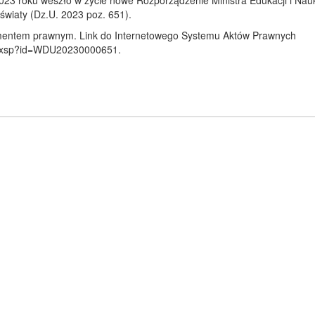
2023 roku weszło w życie nowe Rozporządzenie Ministra Edukacji i Nau
światy (Dz.U. 2023 poz. 651).
mentem prawnym. Link do Internetowego Systemu Aktów Prawnych
ils.xsp?id=WDU20230000651.