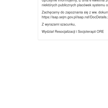
Uprzejmie informujemy, iż dnia 6 kwietnia 
niektórych publicznych placówek systemu o
Zachęcamy do zapoznania się z ww. doku
https://isap.sejm.gov.pl/isap.nsf/DocDeta
Z wyrazami szacunku,
Wydział Resocjalizacji i Socjoterapii ORE