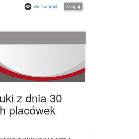
wai kontrast
zaloguj
ki z dnia 30
ch placówek